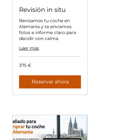
Revisión in situ
Revisamos tu coche en
Alemania y te enviamos
fotos e informe claro para
decidir con calma.
Leer más
375
375 €
euros
Reservar ahora