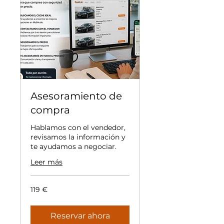
Asesoramiento de
compra
Hablamos con el vendedor,
revisamos la información y
te ayudamos a negociar.
Leer más
119
119 €
euros
Reservar ahora