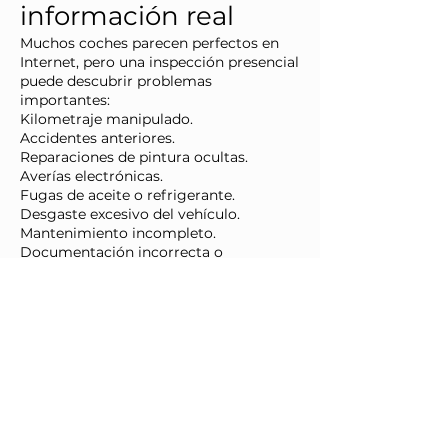
información real
Muchos coches parecen perfectos en
Internet, pero una inspección presencial
puede descubrir problemas
importantes:
Kilometraje manipulado.
Accidentes anteriores.
Reparaciones de pintura ocultas.
Averías electrónicas.
Fugas de aceite o refrigerante.
Desgaste excesivo del vehículo.
Mantenimiento incompleto.
Documentación incorrecta o
incompleta.
Nuestro objetivo es ayudarte a comprar
con confianza, ofreciéndote
información real antes de invertir tu
dinero.
Envíanos el enlace del coche y te
indicaremos qué servicio se adapta
mejor a tu compra.